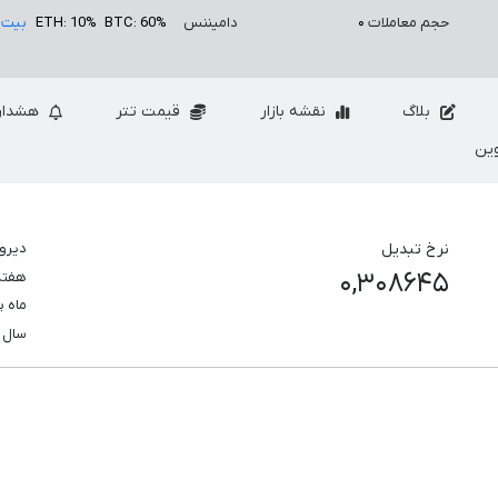
حجم معاملات
۰
دامیننس
BTC: 60%
ETH: 10%
بیت 
بلاگ
نقشه بازار
قیمت تتر
هشدار
ین
نرخ تبدیل
دیرو
۰,۳۰۸۶۴۵
هفت
ماه 
سال