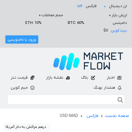
ارز دیجیتال
فارکس
۱۷۴
۰
ارزش بازار
۰
حجم معاملات
۰
دامیننس
BTC: 60%
ETH: 10%
بیت کوین
$0
ورود یا نام‌نویسی
اخبار
بلاگ
نقشه بازار
قیمت تتر
هشدار نهنگ
میم کوین
صفحه نخست
فارکس
USD-MAD
درهم مراکش به دلار آمریکا