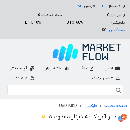
ارز دیجیتال
فارکس
174
0
ارزش بازار
0
حجم معاملات
0
دامیننس
BTC: 60%
ETH: 10%
بیت کوین
$0
اخبار
بلاگ
نقشه بازار
قیمت تتر
هشدار نهنگ
میم کوین
صفحه نخست
فارکس
USD-MKD
دلار آمریکا به دینار مقدونیه