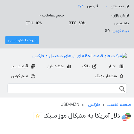
ارز دیجیتال
فارکس
۱۷۴
۰
ارزش بازار
۰
حجم معاملات
۰
دامیننس
BTC: 60%
ETH: 10%
بیت کوین
$0
ورود یا نام‌نویسی
اخبار
بلاگ
نقشه بازار
قیمت تتر
هشدار نهنگ
میم کوین
صفحه نخست
فارکس
USD-MZN
دلار آمریکا به متیکال موزامبیک