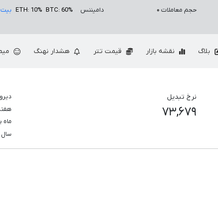
حجم معاملات
۰
دامیننس
BTC: 60%
ETH: 10%
بیت 
بلاگ
نقشه بازار
قیمت تتر
هشدار نهنگ
میم
نرخ تبدیل
دیرو
۷۳,۶۷۹
هفت
ماه 
سال