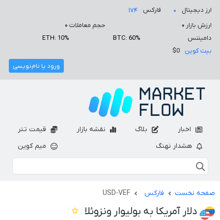
ارز دیجیتال
فارکس
۱۷۴
۰
ارزش بازار
۰
حجم معاملات
۰
دامیننس
BTC: 60%
ETH: 10%
بیت کوین
$0
ورود یا نام‌نویسی
اخبار
بلاگ
نقشه بازار
قیمت تتر
هشدار نهنگ
میم کوین
صفحه نخست
فارکس
USD-VEF
دلار آمریکا به بولیوار ونزوئلا