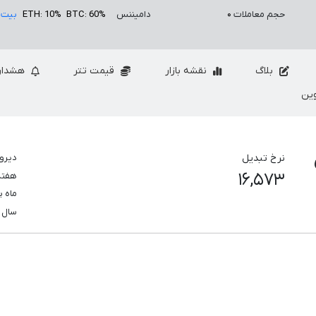
حجم معاملات
۰
دامیننس
BTC: 60%
ETH: 10%
بیت 
بلاگ
نقشه بازار
قیمت تتر
هشدار
ین
نرخ تبدیل
دیرو
۱۶,۵۷۳
هفت
ماه 
سال