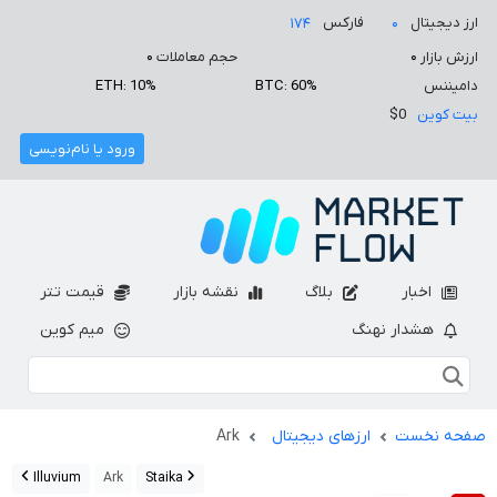
ارز دیجیتال
فارکس
۱۷۴
۰
ارزش بازار
۰
حجم معاملات
۰
دامیننس
BTC: 60%
ETH: 10%
بیت کوین
$0
ورود یا نام‌نویسی
اخبار
بلاگ
نقشه بازار
قیمت تتر
هشدار نهنگ
میم کوین
صفحه نخست
ارزهای دیجیتال
Ark
Illuvium
Ark
Staika