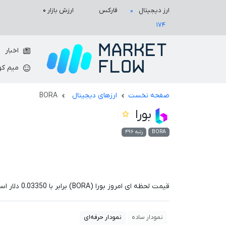
ارزش بازار
۰
ارز دیجیتال
فارکس
۰
۱۷۴
اخبار
میم کو
صفحه نخست
ارزهای دیجیتال
BORA
بورا
BORA
رتبه ۴۹۶
قیمت لحظه ای امروز بورا (BORA) برابر با
0.03350
دلار اس
نمودار ساده
نمودار حرفه‌ای