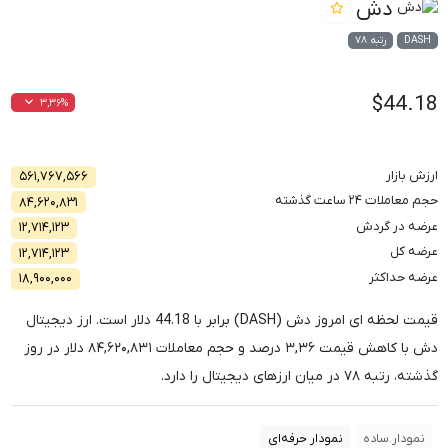
دش
DASH
رتبه ۷۸
$44.18
۳,۳۶%
ارزش بازار
۵۶۱,۷۶۷,۵۶۶
حجم معاملات ۲۴ ساعت گذشته
۸۴,۶۲۰,۸۳۱
عرضه در گردش
۱۲,۷۱۴,۱۲۳
عرضه کل
۱۲,۷۱۴,۱۲۳
عرضه حداکثر
۱۸,۹۰۰,۰۰۰
قیمت لحظه ای امروز دش (DASH) برابر با
44.18
دلار است. ارز دیجیتال
دش با کاهش قیمت
۳,۳۶
درصد و حجم معاملات
۸۴,۶۲۰,۸۳۱
دلار در روز
گذشته، رتبه
۷۸
در میان ارزهای دیجیتال را دارد.
نمودار ساده
نمودار حرفه‌ای