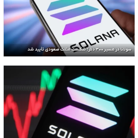
سولانا در مسیر ۳۰۰ دلار؛ شکست مثلث صعودی تأیید شد