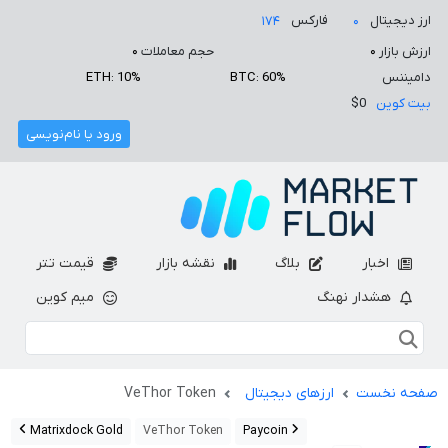
ارز دیجیتال
فارکس
۱۷۴
۰
ارزش بازار
۰
حجم معاملات
۰
دامیننس
BTC: 60%
ETH: 10%
بیت کوین
$0
ورود یا نام‌نویسی
اخبار
بلاگ
نقشه بازار
قیمت تتر
هشدار نهنگ
میم کوین
صفحه نخست
ارزهای دیجیتال
VeThor Token
Matrixdock Gold
VeThor Token
Paycoin