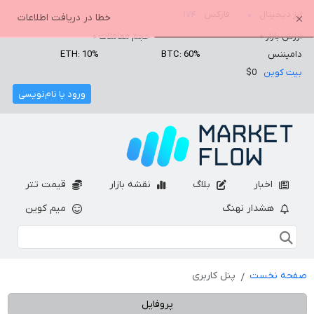
ارز دیجیتال
فارکس
۱۷۴
۰
خطا در دریافت اطلاعات
ارزش بازار
۰
حجم معاملات
۰
دامیننس
BTC: 60%
ETH: 10%
بیت کوین
$0
ورود یا نام‌نویسی
اخبار
بلاگ
نقشه بازار
قیمت تتر
هشدار نهنگ
میم کوین
صفحه نخست
پنل کاربری
پروفایل