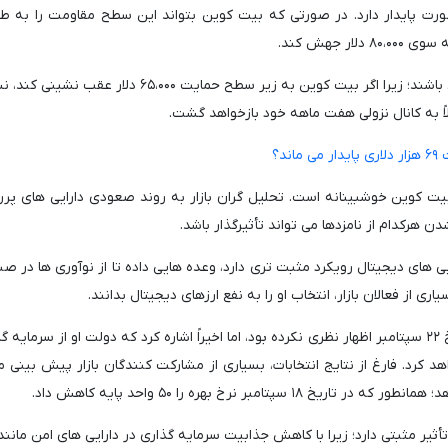
ت سطح مقاومت ۷۴،۰۰۰ دلاری به صورت پایدار دارد. در صورتی که بیت کوین بتواند این سطح مقاومت را به
 جهش کند.
سیکامور همچنین هشدار داد که معامله گران باید محتاط باشند؛ زیرا اگر بیت کوین به زیر سطح حمایت ۵،۰۰۰
 به کانال نزولی هفت ماهه خود بازخواهد گشت.
د؟
یت کوین خوشبینانه است. تحلیل گران بازار به روند صعودی دارایی های پر
 هرکدام از نامزدها می تواند تأثیرگذار باشد.
یی های دیجیتال رویکرد مثبت تری دارد، وعده هایی داده تا از نوآوری ها در ص
ی از فعالان بازار، انتخاب او را به نفع ارزهای دیجیتال بدانند.
کامالا هریس، در خصوص ارزهای دیجیتال تا پیش از تاریخ ۲۲ سپتامبر اظهار نظری نکرده بود، اما اخیراً اشاره کرد که دولت او از سرم
رد. فارغ از نتایج انتخابات، بسیاری از مشارکت کنندگان بازار پیش بینی م
ر نرخ بهره را ۵۰ واحد پایه کاهش داد.
أثیر مثبتی دارد؛ زیرا با کاهش جذابیت سرمایه گذاری در دارایی های امن مانن