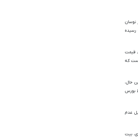
خابات ریاست جمهوری آمریکا در ۵ نوامبر، دچار نوسان
 رسیده
ه اجتماعی X اعلام کرد که هرچند قیمت
است که
ته است. در همین حال،
توسط بورس
ار صعود کرد، اما به دلیل عدم
 صعودی، بیت