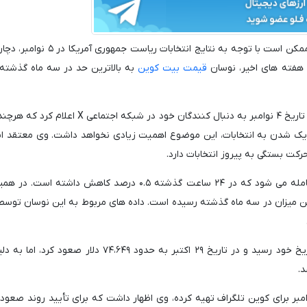
بر اساس اظهارات یکی از معامله گران، قیمت بیت کوین ممکن است با توجه به نتایج انت
قیمت بیت کوین
به بالاترین حد در سه ماه گذشته
این معامله گر با نام مستعار «Daan Crypto Trades» در تاریخ ۴ نوامبر به دنبال کنندگان خود در شبک
نزدیک شدن به انتخابات، این موضوع اهمیت زیادی نخواهد داشت. وی معتقد 
در حال حاضر، بیت کوین با قیمتی حدود ۶۸،۶۸۲ دلار معامله می شود که در ۲۴ ساعت گذشته ۰.۵ درصد کاهش داش
یز در تاریخ ۳ نوامبر به بالاترین میزان در سه ماه گذشته رسیده است. داده های مربوط به این نوسان 
بیت کوین در هفته گذشته تقریبا به بالاترین قیمت تاریخ خود رسید و در تاریخ ۲۹ اکتبر به حدود ۷۴،۶۴۹ دل
د.
ارشی که تحلیلگر بازار، تونی سیکامور، در تاریخ ۴ نوامبر برای کوین تلگراف تهیه کرده، وی اظهار داشت که برای تأیید روند