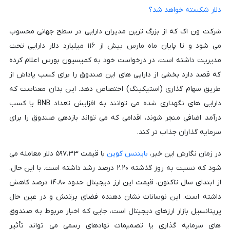
دلار شکسته خواهد شد؟
شرکت ون اک که از بزرگ ترین مدیران دارایی در سطح جهانی محسوب
می شود و تا پایان ماه مارس بیش از ۱۱۶ میلیارد دلار دارایی تحت
مدیریت داشته است، در درخواست خود به کمیسیون بورس اعلام کرده
که قصد دارد بخشی از دارایی های این صندوق را برای کسب پاداش از
طریق سهام گذاری (استیکینگ) اختصاص دهد. این بدان معناست که
دارایی های نگهداری شده می توانند به افزایش تعداد BNB یا کسب
درآمد اضافی منجر شوند، اقدامی که می تواند بازدهی صندوق را برای
سرمایه گذاران جذاب تر کند.
در زمان نگارش این خبر،
بایننس کوین
با قیمت ۵۹۷.۳۳ دلار معامله می
شود که نسبت به روز گذشته ۲.۲۰ درصد رشد داشته است. با این حال،
از ابتدای سال تاکنون، قیمت این ارز دیجیتال حدود ۱۴.۸۰ درصد کاهش
داشته است. این نوسانات نشان دهنده فضای پرتنش و در عین حال
پرپتانسیل بازار ارزهای دیجیتال است، جایی که اخبار مربوط به صندوق
های سرمایه گذاری یا تصمیمات نهادهای رسمی می تواند تأثیر