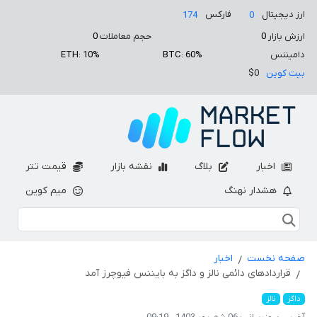
ارز دیجیتال
فارکس
174
0
ارزش بازار
0
حجم معاملات
0
دامیننس
BTC: 60%
ETH: 10%
بیت کوین
$0
اخبار
بلاگ
نقشه بازار
قیمت تتر
هشدار نهنگ
میم کوین
صفحه نخست
اخبار
قراردادهای دائمی نالز و داگز به بایننس فیوچرز آمد
داگز
نالز