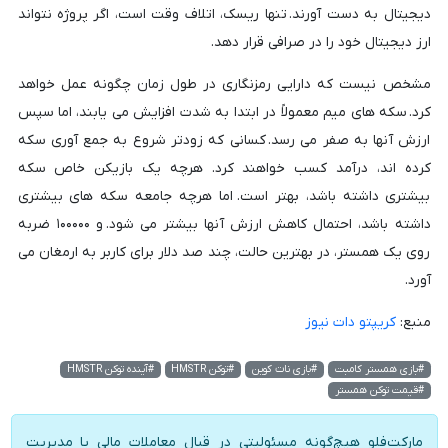
دیجیتال به دست آورند. تنها ریسک، اتلاف وقت است، اگر پروژه نتواند
ارز دیجیتال خود را در صرافی قرار دهد.
مشخص نیست که دارایی رمزنگاری در طول زمان چگونه عمل خواهد
کرد. سکه های میم معمولاً در ابتدا به شدت افزایش می یابند، اما سپس
ارزش آنها به صفر می رسد. کسانی که زودتر شروع به جمع آوری سکه
کرده اند، درآمد کسب خواهند کرد. هرچه یک بازیکن خاص سکه
بیشتری داشته باشد، بهتر است. اما هرچه جامعه سکه های بیشتری
داشته باشد، احتمال کاهش ارزش آنها بیشتر می شود. و ۱۰۰۰۰۰ ضربه
روی یک همستر، در بهترین حالت، چند صد دلار برای کاربر به ارمغان می
آورد.
منبع:
کریپتو دات نیوز
#بازی همستر کامبت
#بازی نات کوین
#توکن HMSTR
#آینده توکن HMSTR
#قیمت توکن همستر
مارکت‌فلو هیچ‌گونه مسئولیتی در قبال معاملات مالی یا مدیریت