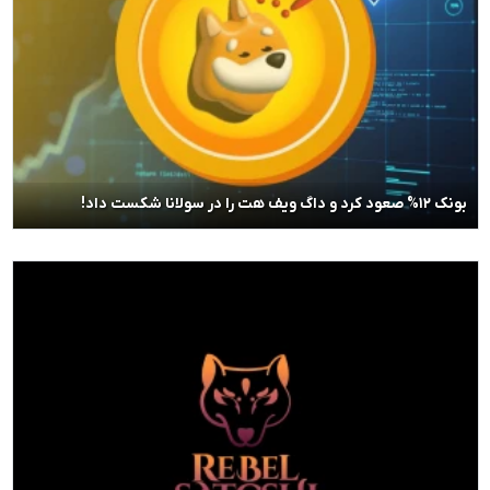
بونک ۱۲% صعود کرد و داگ ویف هت را در سولانا شکست داد!