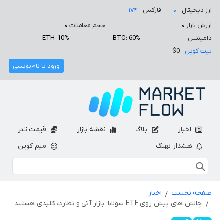
ارز دیجیتال
فارکس
۱۷۴
۰
ارزش بازار
۰
حجم معاملات
۰
دامیننس
BTC: 60%
ETH: 10%
بیت کوین
$0
ورود یا نام‌نویسی
اخبار
بلاگ
نقشه بازار
قیمت تتر
هشدار نهنگ
میم کوین
صفحه نخست
اخبار
چالش های پیش روی ETF سولانا؛ بازار آتی و نظارت کلیدی هستند