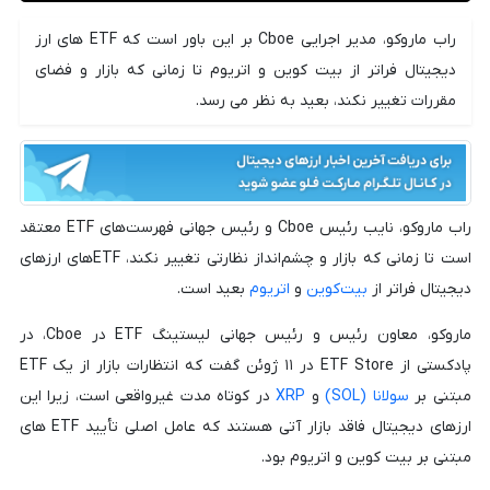
راب ماروکو، مدیر اجرایی Cboe بر این باور است که ETF های ارز
دیجیتال فراتر از بیت کوین و اتریوم تا زمانی که بازار و فضای
مقررات تغییر نکند، بعید به نظر می رسد.
راب ماروکو، نایب رئیس Cboe و رئیس جهانی فهرست‌های ETF معتقد
است تا زمانی که بازار و چشم‌انداز نظارتی تغییر نکند، ETFهای ارزهای
دیجیتال فراتر از
بیت‌کوین
و
اتریوم
بعید است.
ماروکو، معاون رئیس و رئیس جهانی لیستینگ ETF در Cboe، در
پادکستی از ETF Store در ۱۱ ژوئن گفت که انتظارات بازار از یک ETF
مبتنی بر
سولانا (SOL)
و
XRP
در کوتاه مدت غیرواقعی است، زیرا این
ارزهای دیجیتال فاقد بازار آتی هستند که عامل اصلی تأیید ETF های
مبتنی بر بیت کوین و اتریوم بود.