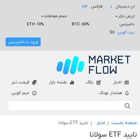
ارز دیجیتال
فارکس
۱۷۴
۰
ارزش بازار
۰
حجم معاملات
۰
دامیننس
BTC: 60%
ETH: 10%
بیت کوین
$0
ورود یا نام‌نویسی
اخبار
بلاگ
نقشه بازار
قیمت تتر
هشدار نهنگ
میم کوین
صفحه نخست
اخبار
تایید ETF سولانا
تایید ETF سولانا