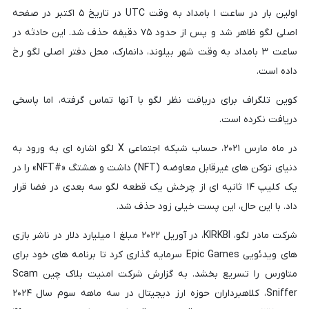
اولین بار در ساعت ۱ بامداد به وقت UTC در تاریخ ۵ اکتبر در صفحه
اصلی لگو ظاهر شد و پس از حدود ۷۵ دقیقه حذف شد. این حادثه در
ساعت ۳ بامداد به وقت شهر بیلوند، دانمارک، محل دفتر اصلی لگو رخ
داده است.
کوین تلگراف برای دریافت نظر لگو با آنها تماس گرفته، اما پاسخی
دریافت نکرده است.
در ماه مارس ۲۰۲۱، حساب شبکه اجتماعی X لگو اشاره ای به ورود به
دنیای توکن های غیرقابل معاوضه (NFT) داشت و هشتگ «#NFT» را در
یک کلیپ ۱۴ ثانیه ای از چرخش یک قطعه لگو سه بعدی در فضا قرار
داد. با این حال، این پست خیلی زود حذف شد.
شرکت مادر لگو، KIRKBI، در آوریل ۲۰۲۲ مبلغ ۱ میلیارد دلار در ناشر بازی
های ویدئویی Epic Games سرمایه گذاری کرد تا برنامه های خود برای
متاورس را تسریع بخشد. به گزارش شرکت امنیت بلاک چین Scam
Sniffer، کلاهبرداران حوزه ارز دیجیتال در سه ماهه سوم سال ۲۰۲۴