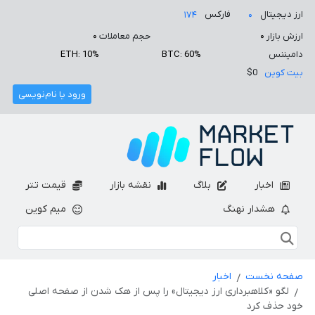
ارز دیجیتال
فارکس
۱۷۴
۰
ارزش بازار
۰
حجم معاملات
۰
دامیننس
BTC: 60%
ETH: 10%
بیت کوین
$0
ورود یا نام‌نویسی
اخبار
بلاگ
نقشه بازار
قیمت تتر
هشدار نهنگ
میم کوین
صفحه نخست
اخبار
لگو «کلاهبرداری ارز دیجیتال» را پس از هک شدن از صفحه اصلی
خود حذف کرد