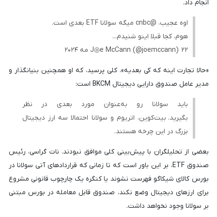
انجام داد.
اوه عجیب، @cnbc میگه سولانا ETF بعدی است.
هوم، کجا قبلا اینو شنیدم...
J◎e McCann (@joemccann) ۲۲ مه ۲۰۲۴
«حالا تجارت اینه که کی بعدیه»، کلی پرسید، که او همچنین بنیانگذار و
مدیر عامل صندوق دارایی دیجیتال BKCM است:
باید سولانا رو به‌عنوان مورد بعدی در نظر
بگیرید. بیت‌کوین، اتریوم و سولانا احتمالا سه ارز دیجیتال
بزرگ در این چرخه هستند.
بعضی از تحلیلگران با پیش‌بینی کلی موافق نبودند. نات گراسی، رئیس
صندوق ETF، بر این باور است که تا زمانی که قراردادهای آتی سولانا در
بورس کالای شیکاگو فهرست نشوند یا کنگره یک چارچوب قانونی مشروع
برای ارزهای دیجیتال وضع نکند، صندوق قابل معامله در بورس مبتنی
بر سولانا وجود نخواهد داشت.