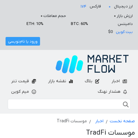
ارز دیجیتال
فارکس
۱۷۴
۰
ارزش بازار
۰
حجم معاملات
۰
دامیننس
BTC: 60%
ETH: 10%
بیت کوین
$0
ورود یا نام‌نویسی
اخبار
بلاگ
نقشه بازار
قیمت تتر
هشدار نهنگ
میم کوین
صفحه نخست
اخبار
موسسات TradFi
موسسات TradFi