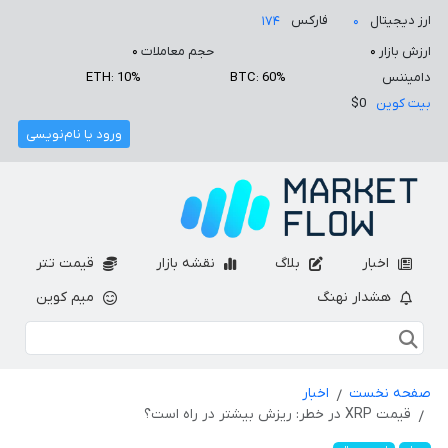
ارز دیجیتال
فارکس
۱۷۴
۰
ارزش بازار
۰
حجم معاملات
۰
دامیننس
BTC: 60%
ETH: 10%
بیت کوین
$0
ورود یا نام‌نویسی
اخبار
بلاگ
نقشه بازار
قیمت تتر
هشدار نهنگ
میم کوین
صفحه نخست
اخبار
قیمت XRP در خطر: ریزش بیشتر در راه است؟