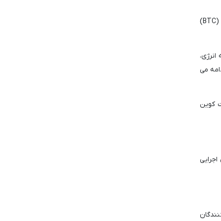
بیل آکمن، بنیانگذار و مدیرعامل شرکت پرسشینگ اسکوئر کپیتال منیجمنت، بعدازظهر شنبه بخشی از توجه خود را به بیت کوین (BTC)
انرژی،
امه می
ت کوین
اجرایی
نندگان