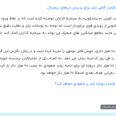
گزاس؛ گامی بلند برای پذیرش ارزهای دیجیتال
ت کوین، «دیتاسکوپ» به سرمایه گذاران توصیه کرده است که بر نقاط ورود 
نونی از روندی قوی برخوردار است، اما توجه به نوسانات بازار و نظارت دقیق ب
ی مانند تقاطع میانگین های متحرک می تواند به سرمایه گذاران کمک کند ت
در همین حال، بیت کوین اخیراً پس از عبور از مرز قیمت ۱۰۰ هزار دلاری، جهش قابل توجهی را تجربه کرده است و در زمان نگارش ای
معامله می شود که ۱.۹ درصد افزایش را طی روز گذشته نشان می دهد. به گفته یکی از تحلیلگران برجسته حو
دیجیتال با نام «کاپیتان فیبیک»، عبور بیت کوین از سطح ۱۰۱ هزار دلار، دروازه ای برای ادامه رون
 احتمالاً ۱۱۰ هزار دلار خواهد بود.
یمت دوباره بازار را صعودی خواهد کرد؟
یتان فیبیک