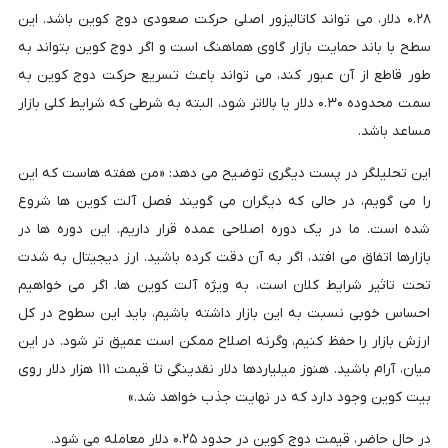
۰.۲۸ دلار، می تواند کاتالیزور اصلی حرکت صعودی دوج کوین باشد. این
سطح با باند حمایت بازار گاوی هماهنگ است و اگر دوج کوین بتواند به
طور قاطع از آن عبور کند، می تواند باعث تسریع حرکت دوج کوین به
سمت محدوده ۰.۳۰ دلار یا بالاتر شود، البته به شرطی که شرایط کلی بازار
مساعد باشد.
این تحلیلگر در پست دیگری توضیح می دهد: «من هفته هاست که این
را می گویم، در حالی که دیگران می گویند فصل آلت کوین ها شروع
شده است. ما در یک دوره اصلاحی عمده قرار داریم. این دوره ها در
بازارها اتفاق می افتد، اگر به آن دقت کرده باشید. ارز دیجیتال به شدت
تحت تاثیر شرایط کلان است، به ویژه آلت کوین ها. اگر می خواهیم
احساس خوبی نسبت به این بازار داشته باشیم، باید این سطوح در کل
ارزش بازار را حفظ کنیم، وگرنه اصلاح ممکن است عمیق تر شود. در این
میان، آرام باشید. هنوز میلیاردها دلار نقدینگی تا قیمت ۱۱۱ هزار دلار روی
بیت کوین وجود دارد که در نهایت جذب خواهد شد.»
در حال حاضر، قیمت دوج کوین در حدود ۰.۲۵ دلار معامله می شود.