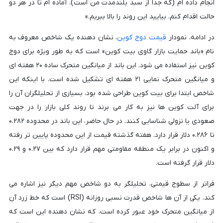
انجام داده ام (که جدا از سبد بلندمدت من است). آماده ام تا در هر دو
حالت اقدام کنم. بیایید این روند را بالا ببریم.»
در ادامه، نمودار
قیمت دوج کوین
، نشان دهنده یک شاخص معروف به
نام «باند حمایت بازار گاوی بیت کوین» است که به طور ویژه برای دوج
کوین نیز استفاده می شود. این باند از میانگین متحرک ساده ۲۰ هفته ای
و میانگین متحرک نمایی ۲۱ هفته ای تشکیل شده است. با اینکه این
شاخص ابتدا برای بیت کوین طراحی شده بود، بسیاری از تحلیلگران آن را
برای آلت کوین ها نیز به کار می برند تا روند کلی بازار را در جهت
صعودی یا نزولی شناسایی کنند. در حال حاضر، این باند در محدوده ۰.۲۸۲
تا ۰.۲۸۶ دلار قرار دارد. هفته گذشته قیمت از این محدوده پایین تر رفته
و اکنون در برابر یک منطقه مقاومتی مهم قرار دارد که بین ۰.۲۷ و ۰.۲۹
دلار قرار گرفته است.
فراتر از سطوح قیمتی، تحلیلگر به دو شاخص مهم دیگر نیز اشاره می
کند. یکی از آن ها شاخص قدرت نسبی روزانه (RSI) است که خط زرد آن
از میانگین متحرک خود عبور کرده است، که نشان دهنده این است که