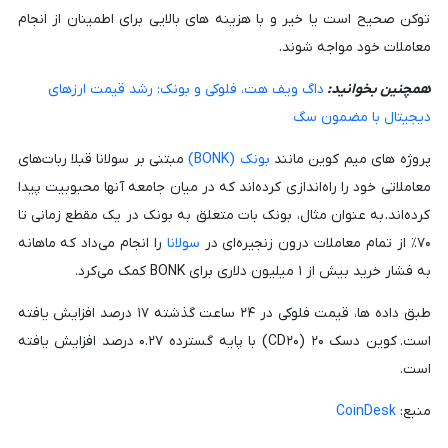
توکن صحیح است یا خیر و با هزینه های بالایی برای اطمینان از انجام
معاملات خود مواجه شوند.
همچنین بخوانید:
داگ ویف هت، فلوکی و بونک: رشد قیمت ارزهای
دیجیتال با مضمون سگ
پروژه های میم کوین مانند
بونک (BONK)
مبتنی بر سولانا قبلا ربات‌های
معاملاتی خود را راه‌اندازی کرده‌اند که در میان جامعه آنها محبوبیت پیدا
کرده‌اند. به عنوان مثال، بونک بات متعلق به بونک در یک مقطع زمانی تا
۷۰٪ از تمام معاملات درون زنجیره‌ای در
سولانا
را انجام می‌داد که ماهانه
به فشار خرید بیش از ۱ میلیون دلاری برای BONK کمک می‌کرد.
طبق داده ها، قیمت فلوکی در ۲۴ ساعت گذشته ۱۷ درصد افزایش یافته
است. کوین دسک ۲۰ (CD۲۰) با پایه گسترده ۰.۲۷ درصد افزایش یافته
است.
منبع:
CoinDesk