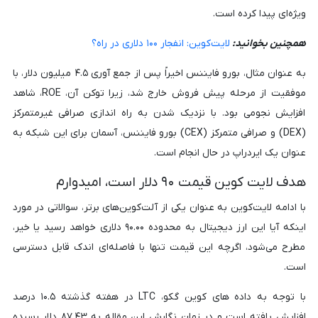
ویژه‌ای پیدا کرده است.
همچنین بخوانید:
لایت‌کوین: انفجار ۱۰۰ دلاری در راه؟
به عنوان مثال، بورو فایننس اخیراً پس از جمع آوری ۴.۵ میلیون دلار، با
موفقیت از مرحله پیش فروش خارج شد، زیرا توکن آن، ROE، شاهد
افزایش نجومی بود. با نزدیک شدن به راه اندازی صرافی غیرمتمرکز
(DEX) و صرافی متمرکز (CEX) بورو فایننس، آسمان برای این شبکه به
عنوان یک ایردراپ در حال انجام است.
هدف لایت کوین قیمت ۹۰ دلار است، امیدوارم
با ادامه لایت‌کوین به عنوان یکی از آلت‌کوین‌های برتر، سوالاتی در مورد
اینکه آیا این ارز دیجیتال به محدوده ۹۰.۰۰ دلاری خواهد رسید یا خیر،
مطرح می‌شود، اگرچه این قیمت تنها با فاصله‌ای اندک قابل دسترسی
است.
با توجه به داده های کوین گکو، LTC در هفته گذشته ۱۰.۵ درصد
افزایش یافته است و در زمان نگارش این مقاله به ۸۷.۴۳ دلار رسیده