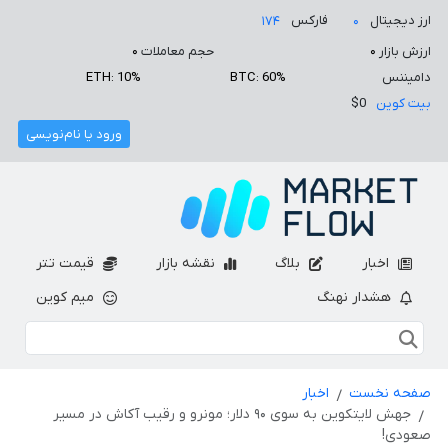
ارز دیجیتال
فارکس
۱۷۴
۰
ارزش بازار
۰
حجم معاملات
۰
دامیننس
BTC: 60%
ETH: 10%
بیت کوین
$0
ورود یا نام‌نویسی
اخبار
بلاگ
نقشه بازار
قیمت تتر
هشدار نهنگ
میم کوین
صفحه نخست
اخبار
جهش لایتکوین به سوی ۹۰ دلار؛ مونرو و رقیب آکاش در مسیر
صعودی!