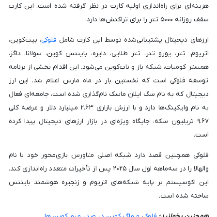
هزینه‌ای برای راه‌اندازی اولیه کارت در نظر گرفته شده است. این کارت
سقف روزانه ۵۰۰۰ تتر را برای تراکنش‌ها دارد.
ارزهای دیجیتال پشتیبانی‌شده توسط این کارت شامل
فلوکی
، بیت‌کوین،
اتریوم، تتر، یورو تتر، تتر طلایی، دایره، بایننس کوین، سولانا، داگز،
همستر کومبات، شبکه باز و نات‌کوین می‌شود. این اقدام بخشی از برنامه
توسعه فلوکی است که نخستین بار در ماه مارس اعلام شد. این ارز
دیجیتال که به نام سگ ایلان ماسک نام‌گذاری شده است، جامعه‌ای فعال
به نام وایکینگ‌ها دارد و با ارزش بازاری ۲.۶۳ میلیارد دلار و عرضه کلی
۹.۶۷ تریلیون سکه، جایگاه ویژه‌ای در بازار ارزهای دیجیتال پیدا کرده
است.
فلوکی همچنین قصد دارد شبکه اصلی متاورس بازی‌محور خود با نام
والهالا را در سه‌ماهه اول سال ۲۰۲۵ پس از تأخیرات متعدد راه‌اندازی کند.
این اکوسیستم بر پایه شبکه‌های اتریوم و زنجیره هوشمند بایننس
ساخته شده است.
همچنین بخوانید:
فلوکی و ماگ کوین در صدر میم کوین ها