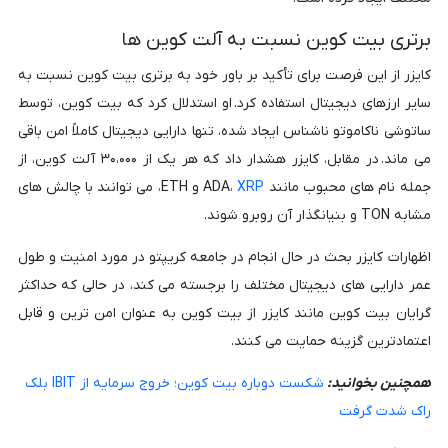
برتری بیت کوین نسبت به آلت کوین ها
کایزر از این فرصت برای تأکید بر باور خود به برتری بیت کوین نسبت به
سایر ارزهای دیجیتال استفاده کرد. او استدلال کرد که بیت کوین، توسط
ساتوشی ناکاموتو ناشناس ایجاد شده، تنها دارایی دیجیتال کاملاً امن باقی
می ماند. در مقابل، کایزر هشدار داد که هر یک از ۳۰،۰۰۰ آلت کوین، از
جمله نام های محبوب مانند ADA،
XRP
و ETH، می توانند با چالش های
مشابه TON و بنیانگذار آن روبرو شوند.
اظهارات کایزر بحث در حال انجام در جامعه کریپتو در مورد امنیت و طول
عمر دارایی های دیجیتال مختلف را برجسته می کند، در حالی که حداکثر
گرایان بیت کوین مانند کایزر از بیت کوین به عنوان امن ترین و قابل
اعتمادترین گزینه حمایت می کنند.
همچنین بخوانید:
شکست دوباره بیت کوین؛ خروج سرمایه از IBIT بلک
راک شدت گرفت