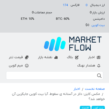
ارز دیجیتال
فارکس
174
0
ارزش بازار
0
حجم معاملات
0
دامیننس
BTC: 60%
ETH: 10%
بیت کوین
$0
اخبار
بلاگ
نقشه بازار
قیمت تتر
هشدار نهنگ
میم کوین
صفحه نخست
اخبار
مکس کایزر: دلار در آستانه ی سقوط، آیا بیت کوین جایگزین آن
خواهد شد؟
بیت کوین
اقتصاد