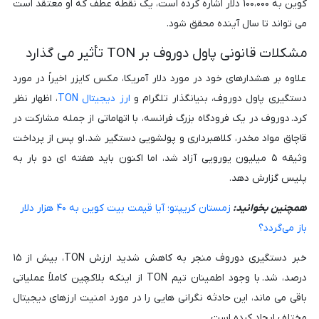
کوین به ۱۰۰،۰۰۰ دلار اشاره کرده است، یک نقطه عطف که او معتقد است
می تواند تا سال آینده محقق شود.
مشکلات قانونی پاول دوروف بر TON تأثیر می گذارد
علاوه بر هشدارهای خود در مورد دلار آمریکا، مکس کایزر اخیراً در مورد
دستگیری پاول دوروف، بنیانگذار تلگرام و
ارز دیجیتال TON
، اظهار نظر
کرد. دوروف در یک فرودگاه بزرگ فرانسه، با اتهاماتی از جمله مشارکت در
قاچاق مواد مخدر، کلاهبرداری و پولشویی دستگیر شد. او پس از پرداخت
وثیقه ۵ میلیون یورویی آزاد شد، اما اکنون باید هفته ای دو بار به
پلیس گزارش دهد.
همچنین بخوانید:
زمستان کریپتو؛ آیا قیمت بیت کوین به ۴۰ هزار دلار
باز می‌گردد؟
خبر دستگیری دوروف منجر به کاهش شدید ارزش TON، بیش از ۱۵
درصد، شد. با وجود اطمینان تیم TON از اینکه بلاکچین کاملاً عملیاتی
باقی می ماند، این حادثه نگرانی هایی را در مورد امنیت ارزهای دیجیتال
مختلف ایجاد کرده است.