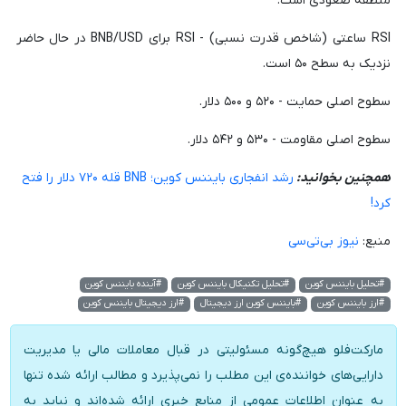
منطقه صعودی است.
RSI ساعتی (شاخص قدرت نسبی) - RSI برای BNB/USD در حال حاضر
نزدیک به سطح ۵۰ است.
سطوح اصلی حمایت - ۵۲۰ و ۵۰۰ دلار.
سطوح اصلی مقاومت - ۵۳۰ و ۵۴۲ دلار.
همچنین بخوانید:
رشد انفجاری بایننس کوین؛ BNB قله ۷۲۰ دلار را فتح
کرد!
منبع:
نیوز بی‌تی‌سی
#تحلیل بایننس کوین
#تحلیل تکنیکال بایننس کوین
#آینده بایننس کوین
#ارز بایننس کوین
#بایننس کوین ارز دیجیتال
#ارز دیجیتال بایننس کوین
مارکت‌فلو هیچ‌گونه مسئولیتی در قبال معاملات مالی یا مدیریت
دارایی‌های خواننده‌ی این مطلب را نمی‌پذیرد و مطالب ارائه شده تنها
به عنوان اطلاعات عمومی از منابع خبری ارائه شده‌اند و نباید به