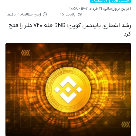
بایننس کوین
ارز دیجیتال
آخرین بروزرسانی:
۱۹ خرداد ۱۴۰۳ - ۱۰:۵۸
بازدید: ۱۵
زمان مطالعه: ۳ دقیقه
رشد انفجاری بایننس کوین؛ BNB قله ۷۲۰ دلار را فتح
کرد!