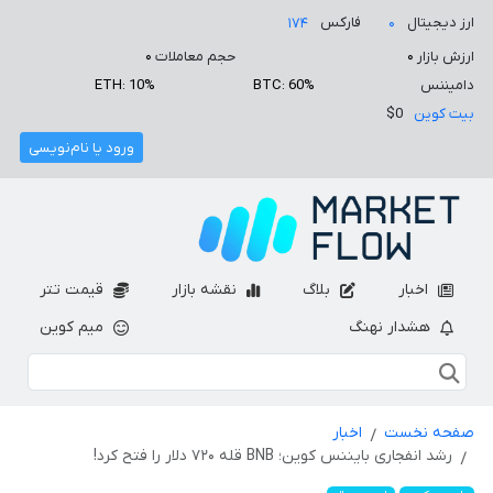
ارز دیجیتال
فارکس
۱۷۴
۰
ارزش بازار
۰
حجم معاملات
۰
دامیننس
BTC: 60%
ETH: 10%
بیت کوین
$0
ورود یا نام‌نویسی
اخبار
بلاگ
نقشه بازار
قیمت تتر
هشدار نهنگ
میم کوین
صفحه نخست
اخبار
رشد انفجاری بایننس کوین؛ BNB قله ۷۲۰ دلار را فتح کرد!