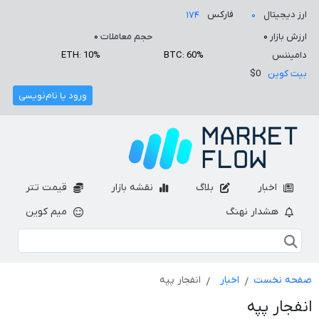
ارز دیجیتال
فارکس
۱۷۴
۰
ارزش بازار
۰
حجم معاملات
۰
دامیننس
BTC: 60%
ETH: 10%
بیت کوین
$0
ورود یا نام‌نویسی
اخبار
بلاگ
نقشه بازار
قیمت تتر
هشدار نهنگ
میم کوین
صفحه نخست
اخبار
انفجار پپه
انفجار پپه