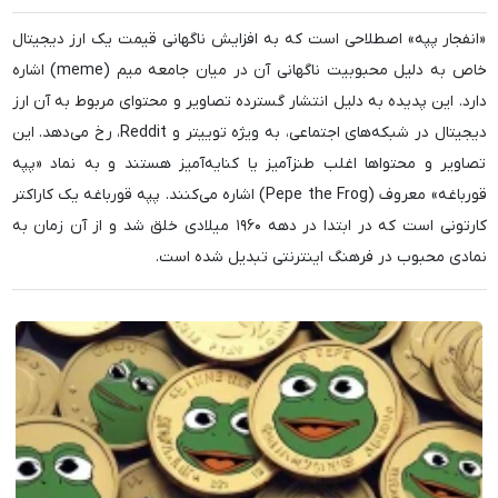
«انفجار پپه» اصطلاحی است که به افزایش ناگهانی قیمت یک ارز دیجیتال
خاص به دلیل محبوبیت ناگهانی آن در میان جامعه میم (meme) اشاره
دارد. این پدیده به دلیل انتشار گسترده تصاویر و محتوای مربوط به آن ارز
دیجیتال در شبکه‌های اجتماعی، به ویژه توییتر و Reddit، رخ می‌دهد. این
تصاویر و محتواها اغلب طنزآمیز یا کنایه‌آمیز هستند و به نماد «پپه
قورباغه» معروف (Pepe the Frog) اشاره می‌کنند. پپه قورباغه یک کاراکتر
کارتونی است که در ابتدا در دهه ۱۹۶۰ میلادی خلق شد و از آن زمان به
نمادی محبوب در فرهنگ اینترنتی تبدیل شده است.