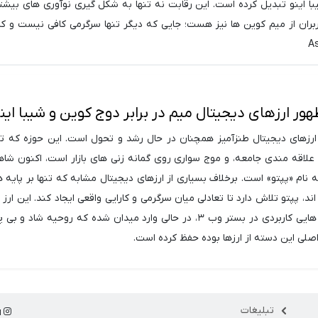
 اینو تبدیل کرده است. این رقابت نه تنها به شکل گیری نوآوری های بیشتر
بران از میم کوین ها نیز هست؛ جایی که دیگر تنها سرگرمی کافی نیست و کار
ظهور ارزهای دیجیتال میم در برابر دوج کوین و شیبا این
۲۰۲، دنیای ارزهای دیجیتال طنزآمیز همچنان در حال رشد و تحول است. این حوزه که ت
علاقه مندی جامعه، و موج سواری روی گمانه زنی های بازار است، اکنون شا
 نام «پپتو» است. برخلاف بسیاری از ارزهای دیجیتال مشابه که تنها بر پایه 
د، پپتو تلاش دارد تا تعادلی میان سرگرمی و کارایی واقعی ایجاد کند. این ارز 
با هدف ارائه راه حل هایی کاربردی در بستر وب ۳، در حالی وارد میدان شده که روحیه شاد 
لی این دسته از ارزها بوده حفظ کرده است.
تبلیغات
ا