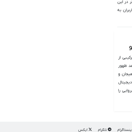
 در این
بران به
و
رکیبی از
هد ظهور
هیجان و
دیجیتال
و بی پروایی را
ینستاگرام
تلگرام
ایکس