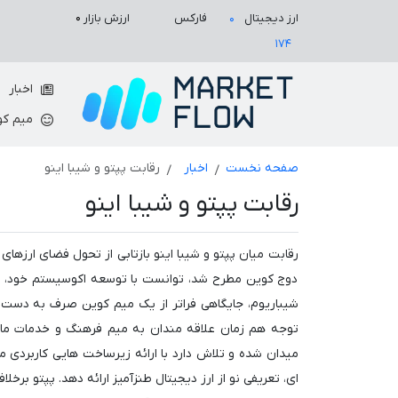
ارزش بازار
۰
ارز دیجیتال
فارکس
۰
۱۷۴
اخبار
میم کو
صفحه نخست
اخبار
رقابت پپتو و شیبا اینو
رقابت پپتو و شیبا اینو
رقابت میان پپتو و شیبا اینو بازتابی از تحول فضای ارزهای 
دوج کوین مطرح شد، توانست با توسعه اکوسیستم خود، از 
شیباریوم، جایگاهی فراتر از یک میم کوین صرف به دست آو
توجه هم زمان علاقه مندان به میم فرهنگ و خدمات مالی 
میدان شده و تلاش دارد با ارائه زیرساخت هایی کاربردی م
ای، تعریفی نو از ارز دیجیتال طنزآمیز ارائه دهد. پپتو برخ