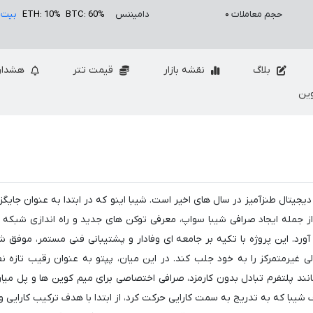
حجم معاملات
۰
دامیننس
BTC: 60%
ETH: 10%
بیت 
بلاگ
نقشه بازار
قیمت تتر
هشدار
ین
دیجیتال طنزآمیز در سال های اخیر است. شیبا اینو که در ابتدا به عنوان جایگز
جمله ایجاد صرافی شیبا سواپ، معرفی توکن های جدید و راه اندازی شبکه ل
رد. این پروژه با تکیه بر جامعه ای وفادار و پشتیبانی فنی مستمر، موفق 
غیرمتمرکز را به خود جلب کند. در این میان، پپتو به عنوان رقیب تازه ن
انند پلتفرم تبادل بدون کارمزد، صرافی اختصاصی برای میم کوین ها و پل میان
لاف شیبا که به تدریج به سمت کارایی حرکت کرد، از ابتدا با هدف ترکیب کارایی 