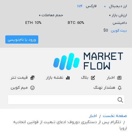
ارز دیجیتال
فارکس
۱۷۴
۰
ارزش بازار
۰
حجم معاملات
۰
دامیننس
BTC: 60%
ETH: 10%
بیت کوین
$0
ورود یا نام‌نویسی
اخبار
بلاگ
نقشه بازار
قیمت تتر
هشدار نهنگ
میم کوین
صفحه نخست
اخبار
تلگرام پس از دستگیری دوروف؛ ادعای تبعیت از قوانین اتحادیه
اروپا