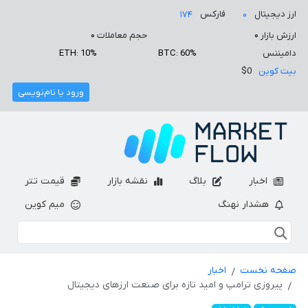
ارز دیجیتال
فارکس
۱۷۴
۰
ارزش بازار
۰
حجم معاملات
۰
دامیننس
BTC: 60%
ETH: 10%
بیت کوین
$0
ورود یا نام‌نویسی
اخبار
بلاگ
نقشه بازار
قیمت تتر
هشدار نهنگ
میم کوین
صفحه نخست
اخبار
پیروزی ترامپ و امید تازه برای صنعت ارزهای دیجیتال