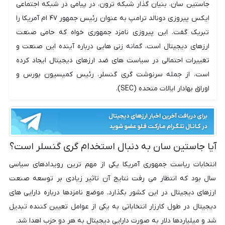
جاستین سان، بنیان گذار شبکه ترون، در پیامی در شبکه اجتماعی
ایکس پیروزی دونالد ترامپ به عنوان رئیس جمهور ۴۷ ام آمریکا را
تبریک گفت. این پیروزی نامزد جمهوری خواه که حامی صنعت
ارزهای دیجیتال است، گمانه زنی هایی درباره آینده این صنعت و
تغییرات احتمالی در سیاست های ضد ارزهای دیجیتال ایجاد کرده
است، از جمله سرنوشت گری گنسلر، رئیس کمیسیون بورس و
اوراق بهادار ایالات متحده (SEC).
آیا جاستین سان به دنبال استخدام گری گنسلر است؟
انتخابات ریاست جمهوری آمریکا یکی از مهم ترین رویدادهای سیاسی
سال بود که انتظار می رفت نتایج آن تاثیر زیادی بر توسعه صنعت
ارزهای دیجیتال در این کشور بگذارد. موضع نامزدها درباره دارایی های
دیجیتال در طول کارزار انتخاباتی به یکی از عوامل تعیین کننده تبدیل
شد و میلیاردها دلار به صورت دارایی دیجیتال به هر دو حزب اهدا شد.