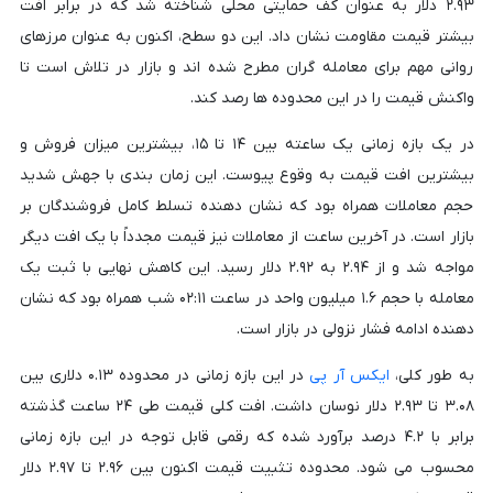
۲.۹۳ دلار به عنوان کف حمایتی محلی شناخته شد که در برابر افت
بیشتر قیمت مقاومت نشان داد. این دو سطح، اکنون به عنوان مرزهای
روانی مهم برای معامله گران مطرح شده اند و بازار در تلاش است تا
واکنش قیمت را در این محدوده ها رصد کند.
در یک بازه زمانی یک ساعته بین ۱۴ تا ۱۵، بیشترین میزان فروش و
بیشترین افت قیمت به وقوع پیوست. این زمان بندی با جهش شدید
حجم معاملات همراه بود که نشان دهنده تسلط کامل فروشندگان بر
بازار است. در آخرین ساعت از معاملات نیز قیمت مجدداً با یک افت دیگر
مواجه شد و از ۲.۹۴ به ۲.۹۲ دلار رسید. این کاهش نهایی با ثبت یک
معامله با حجم ۱.۶ میلیون واحد در ساعت ۰۲:۱۱ شب همراه بود که نشان
دهنده ادامه فشار نزولی در بازار است.
به طور کلی،
ایکس آر پی
در این بازه زمانی در محدوده ۰.۱۳ دلاری بین
۳.۰۸ تا ۲.۹۳ دلار نوسان داشت. افت کلی قیمت طی ۲۴ ساعت گذشته
برابر با ۴.۲ درصد برآورد شده که رقمی قابل توجه در این بازه زمانی
محسوب می شود. محدوده تثبیت قیمت اکنون بین ۲.۹۶ تا ۲.۹۷ دلار