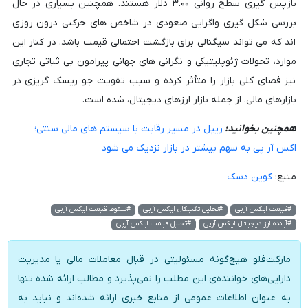
بازپس گیری سطح روانی ۳.۰۰ دلار هستند. همچنین بسیاری در حال
بررسی شکل گیری واگرایی صعودی در شاخص های حرکتی درون روزی
اند که می تواند سیگنالی برای بازگشت احتمالی قیمت باشد. در کنار این
موارد، تحولات ژئوپلیتیکی و نگرانی های جهانی پیرامون بی ثباتی تجاری
نیز فضای کلی بازار را متأثر کرده و سبب تقویت جو ریسک گریزی در
بازارهای مالی، از جمله بازار ارزهای دیجیتال، شده است.
همچنین بخوانید:
ریپل در مسیر رقابت با سیستم های مالی سنتی؛
اکس آر پی به سهم بیشتر در بازار نزدیک می شود
منبع:
کوین دسک
#قیمت ایکس آرپی
#تحلیل تکنیکال ایکس آرپی
#سقوط قیمت ایکس آرپی
#آینده ارز دیجیتال ایکس آرپی
#تحلیل قیمت ایکس آرپی
مارکت‌فلو هیچ‌گونه مسئولیتی در قبال معاملات مالی یا مدیریت
دارایی‌های خواننده‌ی این مطلب را نمی‌پذیرد و مطالب ارائه شده تنها
به عنوان اطلاعات عمومی از منابع خبری ارائه شده‌اند و نباید به