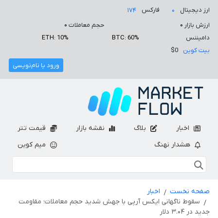
ارز دیجیتال
فارکس
۱۷۴
۰
ارزش بازار
۰
حجم معاملات
۰
دامیننس
BTC: 60%
ETH: 10%
بیت کوین
$0
ورود یا نام‌نویسی
اخبار
بلاگ
نقشه بازار
قیمت تتر
هشدار نهنگ
میم کوین
صفحه نخست
اخبار
سقوط ناگهانی ایکس آرپی با جهش شدید حجم معاملات؛ مقاومت
جدید در ۳.۰۴ دلار