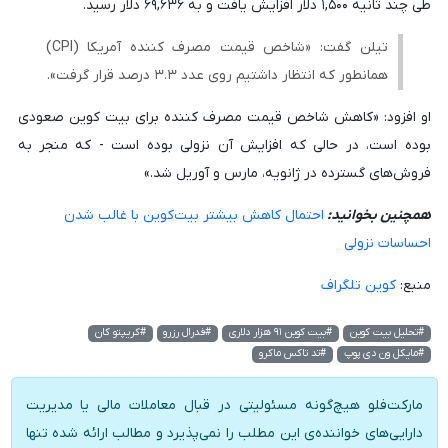
طی چند ثانیه ۱,۵۰۰ دلار افزایش یافت و به ۶۹,۶۳۶ دلار رسید.
تیلن گفت: «شاخص قیمت مصرف کننده آمریکا (CPI)
همانطور که انتظار داشتیم روی عدد ۳.۳ درصد قرار گرفت».
او افزود: «کاهش شاخص قیمت مصرف کننده برای بیت کوین صعودی
بوده است، در حالی که افزایش آن نزولی بوده است - که منجر به
فروش‌های گسترده در ژانویه، مارس و آوریل شد.»
همچنین بخوانید:
احتمال کاهش بیشتر بیت‌کوین با غالب شدن
احساسات نزولی
منبع:
کوین تلگراف
#تحلیل بیت کوین
#بیت کوین ۹۱ هزار دلاری
#فدرال رزرو
#کریپتو کان
#مایکل ون دی پوپ
#تد تاکس ماکرو
مارکت‌فلو هیچ‌گونه مسئولیتی در قبال معاملات مالی یا مدیریت
دارایی‌های خواننده‌ی این مطلب را نمی‌پذیرد و مطالب ارائه شده تنها