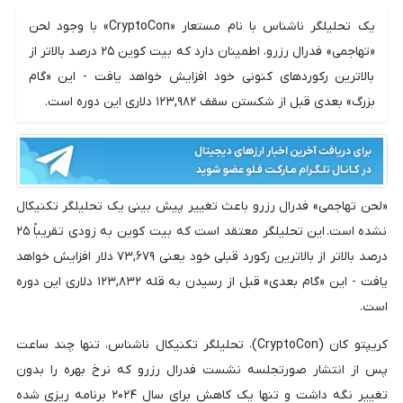
یک تحلیلگر ناشناس با نام مستعار «CryptoCon» با وجود لحن
«تهاجمی» فدرال رزرو، اطمینان دارد که بیت کوین ۲۵ درصد بالاتر از
بالاترین رکوردهای کنونی خود افزایش خواهد یافت - این «گام
بزرگ» بعدی قبل از شکستن سقف ۱٢٣,٩٨٢ دلاری این دوره است.
«لحن تهاجمی» فدرال رزرو باعث تغییر پیش بینی یک تحلیلگر تکنیکال
نشده است. این تحلیلگر معتقد است که بیت کوین به زودی تقریباً ۲۵
درصد بالاتر از بالاترین رکورد قبلی خود یعنی ۷۳,۶۷۹ دلار افزایش خواهد
یافت - این «گام بعدی» قبل از رسیدن به قله ۱٢٣,٨٣٢ دلاری این دوره
است.
کریپتو کان (CryptoCon)، تحلیلگر تکنیکال ناشناس، تنها چند ساعت
پس از انتشار صورتجلسه نشست فدرال رزرو که نرخ بهره را بدون
تغییر نگه داشت و تنها یک کاهش برای سال ۲۰۲۴ برنامه ریزی شده