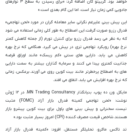
خواهد بود. کریپتو کان اضافه کرد: «برای رسیدن به سطح ۳ نوارهای
جادویی کمی زمان نیاز است، اما این گام بعدی است.»
این پیش بینی علیرغم نگرانی سایر معامله گران در مورد «لحن تهاجمی»
فدرال رزرو صورت گرفت. این اصطلاح به طور کلی زمانی استفاده می شود
که به نظر می رسد فدرال رزرو برای کنترل تورم (از جمله کاهش کمتر
نرخ بهره) رویکرد تهاجمی تری در پیش می گیرد. هنگامی که نرخ بهره
کاهش می یابد، دارایی های سنتی «کم ریسک» مانند اوراق قرضه
جذابیت کمتری پیدا می کنند و سرمایه گذاران بیشتر به سمت دارایی
های به اصطلاح پرخطرتر مانند بیت کوین روی می آورند. برعکس، زمانی
که نرخ بهره افزایش می یابد، اتفاق می افتد.
مایکل ون ده پوپ، بنیانگذار MN Trading Consultancy، در ۱۲ ژوئن
نوشت: «لحن تهاجمی کمیته فدرال بازار آزاد (FOMC) مثبت
نیست. سخنرانی و پیش بینی های پاول برای بیت کوین پیشرو بازار
هستند. شاخص قیمت مصرف کننده (CPI) امروز بسیار مثبت بود.»
تد تاکس ماکرو، تحلیلگر مستقل، افزود: «کمیته فدرال بازار آزاد