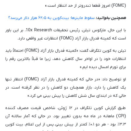
(FOMC) امروز قطعا تندروتر از حد انتظار است.»
همچنین بخوانید:
سقوط ماینرها؛ بیت‌کوین به ۶۲٫۵ هزار دلار می‌رسد؟
با این حال، مارکوس تیلن، رئیس تحقیقات 10x Research، بر این باور
است که کمیته فدرال بازار آزاد (FOMC) انتظارات غیر واقعی دارد.
تیلن به کوین تلگراف گفت: «کمیته فدرال بازار آزاد (FOMC) احتمالاً باید
انتظارات خود را در اواخر سال کاهش دهد، زیرا ما قبلاً بالاترین رقم را
برای تورم امسال دیده ایم.»
او توضیح داد: «در حالی که کمیته فدرال بازار آزاد (FOMC) انتظار تنها
یک کاهش را دارد، بازار همچنان دو کاهش را در نظر گرفته است، در
حالی که در ابتدای سال شش کاهش را پیش بینی می کرد.»
طبق گزارش کوین تلگراف در ۱۲ ژوئن، شاخص قیمت مصرف کننده
(CPI) ماهانه در ماه مه بدون تغییر بود، در حالی که آمار سالانه آن
۳.۳٪ بود - هر دو ۰.۱٪ کمتر از پیش بینی. پس از این اعلام، بیت کوین