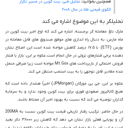
همچنین بخوانید:
تحلیل فنی؛ بیت کوین در مسیر تکرار
الگوی قیمتی طلا در سال ۲۰۰۸
تحلیلگر به این موضوع اشاره می کند
مارک داؤ، معامله گر برجسته، اشاره می کند که اوج اخیر بیت کوین در
ماه مارس، به دنبال راه اندازی های موفق صندوق های قابل معامله در
بورس (ETF)، با ۱۷.۵ درصد کاهش مواجه شده است. این اصلاح نشان
دهنده برخی فشارهای نزولی در حال انجام است. علاوه بر این، بازار با فشار
فروش احتمالی از بازپرداخت های Mt. Gox مواجه است زیرا صرافی منحل
شده مقادیر قابل توجهی را به بیت استمپ منتقل می کند.
علاوه بر این، جی پی مورگان (JPMorgan) اخیراً هشدار داده است که
هیچ کاتالیزور صعودی فوری برای بیت کوین وجود ندارد و به سرمایه
گذاران توصیه می کند که نسبت به بهبود اخیر آن محتاط باشند.
در حال حاضر، ترکیب رفتار تاریخی قیمت بیت کوین نسبت به 200MA
آن و پویایی فعلی بازار نشان می دهد که کاهش زیر ۳۸۰۰۰ دلار بعید
است و این امر را به دوره ای حساس برای خریداران بالقوه تبدیل می