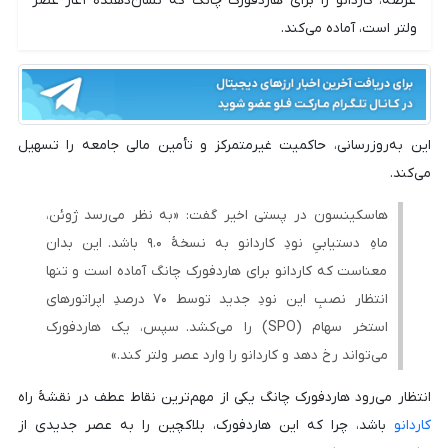
عرضه، کاردانو را برای هاردفورک چانگ که نشان‌دهندهٔ آغاز عصر
ولتر است، آماده می‌کند.
این به‌روزرسانی، حاکمیت غیرمتمرکز و تأمین مالی جامعه را تسهیل
می‌کند.
هاسکینسون در پستی اخیر گفت: «به نظر می‌رسد ژوئن،
ماهِ دستیابیِ نودِ کاردانو به نسخهٔ ۹.۰ باشد. این بدان
معناست که کاردانو برای هاردفورک چانگ آماده است و تنها
انتظار نصبِ این نودِ جدید توسط ۷۰ درصدِ اپراتورهای
استخر سهام (SPO) را می‌کشد. سپس، یک هاردفورک
می‌تواند رخ دهد و کاردانو را وارد عصر ولتر کند.»
انتظار می‌رود هاردفورک چانگ یکی از مهم‌ترین نقاط عطف در نقشهٔ راه
کاردانو
باشد، چرا که این هاردفورک، بلاکچین را به عصر جدیدی از