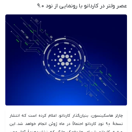
عصر ولتر در کاردانو با رونمایی از نود ۹.۰
چارلز هاسکینسون، بنیان‌گذار کاردانو، اعلام کرده است که انتشار
نسخهٔ ۹.۰ِ نودِ کاردانو احتمالاً در ماه ژوئن انجام خواهد شد. این