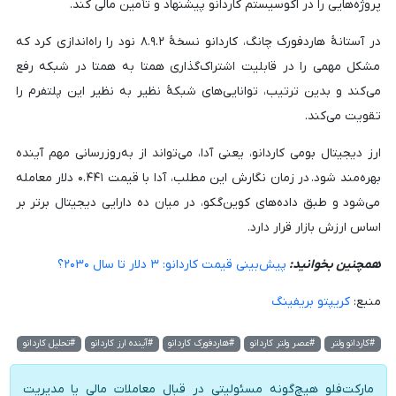
پروژه‌هایی را در اکوسیستم کاردانو پیشنهاد و تأمین مالی کند.
در آستانهٔ هاردفورک چانگ، کاردانو نسخهٔ ۸.۹.۲ نود را راه‌اندازی کرد که
مشکل مهمی را در قابلیت اشتراک‌گذاری همتا به همتا در شبکه رفع
می‌کند و بدین ترتیب، توانایی‌های شبکهٔ نظیر به نظیر این پلتفرم را
تقویت می‌کند.
ارز دیجیتال بومی کاردانو، یعنی آدا، می‌تواند از به‌روزرسانی مهم آینده
بهره‌مند شود. در زمان نگارش این مطلب، آدا با قیمت ۰.۴۴۱ دلار معامله
می‌شود و طبق داده‌های کوین‌گکو، در میان ده دارایی دیجیتال برتر بر
اساس ارزش بازار قرار دارد.
همچنین بخوانید:
پیش‌بینی قیمت کاردانو: ۳ دلار تا سال ۲۰۳۰؟
منبع:
کریپتو بریفینگ
#کاردانو ولتر
#عصر ولتر کاردانو
#هاردفورک کاردانو
#آینده ارز کاردانو
#تحلیل کاردانو
مارکت‌فلو هیچ‌گونه مسئولیتی در قبال معاملات مالی یا مدیریت