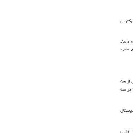
رگترین
تحلیلگر رمز ارز، Astronomer، معتقد است که دوج کوین از نظر فنی هنوز برای یک روند صعودی قوی آماده است. به گفته Astronomer،
ساختار قیمت فعلی دوج کوین قدرت نسبی را نشان می دهد که آن را از عملکرد قیمت سایر ارزهای رمزنگاری شده از سه ماهه چهارم ۲۰۲۳
 دیجیتال از سه
 در سه
دیجیتال
ارزهای