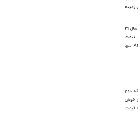
ج کوین در این زمینه
در زمان نگارش این مقاله، دوج کوین با قیمت ۰.۱۰۵۷ دلار در حال معامله است. اگرچه این میم کوین نسبت به قیمت خود در ابتدای سال ۲۹
دوج کوین از قیمت
آغازین سه ماهه چهارم ۲۰۲۴ خود یعنی ۰.۱۲۱ دلار ۱۲ درصد اصلاح شده است. نقطه قیمتی محوری. به گفته تحلیلگر رمز ارز Astronomer، تنها
که دوج
تحلیلگر حتی خوش
زایش قابل توجه ۱۴۵ درصدی نسبت به قیمت