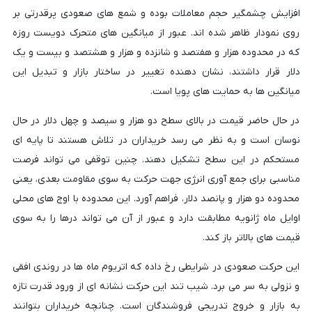
افزایش چشمگیر حجم معاملات بوده و شمع های صعودی پرقدرتی بر
روی نمودار ظاهر شده اند. عبور از میانگین های متحرک دویست روزه
که در محدوده هزار و هفتصد و شانزده و هزار و هشتصد و بیست و یک
دلار قرار داشتند، نشان دهنده تغییر در ساختار بازار و تبدیل این
میانگین ها به حمایت های پویا است.
در حال حاضر قیمت در بالای سطح دو هزار و سیصد و چهل دلار در حال
نوسان است و به نظر می رسد خریداران در تلاش هستند تا پایه ای
مستحکم در این سطح تشکیل دهند. چنین توقفی می تواند فرصت
مناسبی برای جمع آوری انرژی جهت حرکت به سوی مقاومت بعدی، یعنی
محدوده دو هزار و پانصد دلار، فراهم آورد. این محدوده با اوج های محلی
اوایل ماه ژانویه مطابقت دارد و عبور از آن می تواند درها را به سوی
قیمت های بالاتر باز کند.
این حرکت صعودی در شرایطی رخ داده که اتریوم ماه ها در روندی افقی
و نزولی به سر می برد. شیب تند این حرکت نشانه ای از ورود قدرت تازه
به بازار و خروج تدریجی فروشندگان است. چنانچه خریداران بتوانند