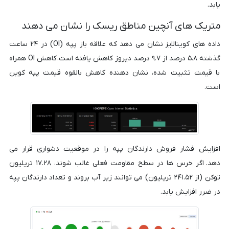
یابد.
متریک های آنچین مناطق ریسک را نشان می دهند
داده های کوینالایز نشان می دهد که علاقه باز پپه (OI) در ۲۴ ساعت
گذشته ۵.۸ درصد از ۹.۷ درصد دیروز کاهش یافته است. کاهش OI همراه
با قیمت تثبیت شده، نشان دهنده کاهش بالقوه قیمت پپه کوین
است.
افزایش فشار فروش دارندگان پپه را در موقعیت دشواری قرار می
دهد. اگر خرس ها در سطح مقاومت فعلی غالب شوند، ۱۷.۲۸ تریلیون
توکن (از ۲۴۱.۵۲ تریلیون) می توانند زیر آب بروند و تعداد دارندگان پپه
در ضرر افزایش یابد.