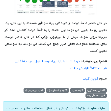
در حال حاضر ۵۷.۸ درصد از دارندگان پپه سودآور هستند. با این حال، یک
تغییر رو به پایین می تواند این تعداد را به ۵۰.۶ درصد کاهش دهد. اگر
بازارها نزولی شوند، بیش از ۱۰ تریلیون توکن که در حال حاضر درست
بالای منطقه مقاومت فعلی ضرر جمع می کنند، می توانند به سوددهی
تغییر کنند.
همچنین بخوانید:
خرید ۱۴۱ میلیارد پپه توسط غول سرمایه‌گذاری؛
قیمت ۲۳% افزایش یافت!
منبع:
کوین گیپ
#تحلیل پپه کوین
#آینده پپه
#نمودار تقاطع مرگ
#پپه ارز دیجیتال
#ارز دیجیتال پپه
مارکت‌فلو هیچ‌گونه مسئولیتی در قبال معاملات مالی یا مدیریت