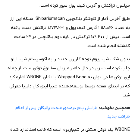
میلیون تراکنش و آدرس کیف پول عبور کرده است.
طبق آخرین آمار از کاوشگر بلاک‌چین Shibariumscan، شبکه این ارز
به تعداد ۱،۱۱۸،۰۲۶ آدرس کیف پول و ۱،۱۷۳،۲۳۱ تراکنش دست یافته
است. بیش از ۱۰۹،۴۰۰ تراکنش در لایه دوم بلاک‌چین در ۲۴ ساعت
گذشته انجام شده است.
بدون شک، شیباریوم توجه کاربران جدید را به اکوسیستم شیبا اینو
جلب کرده است، زیر در حال حاضر میزبان ۱۰۰ نوع توکن است. از جمله
این توکن‌ها می توان به Wrapped Bone با نشان WBONE اشاره کرد
که در ابتدای هفته توسط توسعه‌دهنده شیبا اینو، کال دایریا معرفی
شد.
همچنین بخوانید:
افزایش پنج درصدی قیمت پالیگان پس از اعلام
شراکت جدید
WBONE یک توکن مبتنی بر شیباریوم است که قالب استاندارد شده