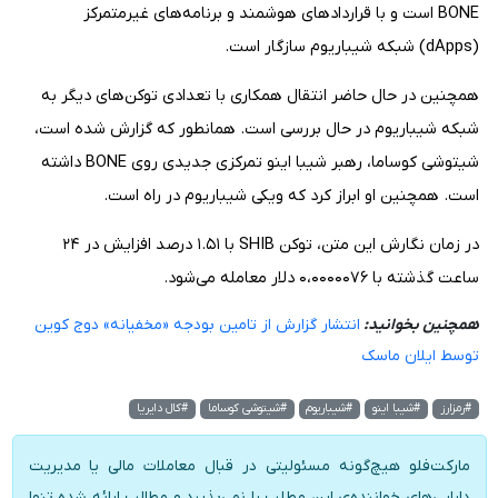
BONE است و با قرارداد‌های هوشمند و برنامه‌های غیرمتمرکز
(dApps) شبکه شیباریوم سازگار است.
همچنین در حال حاضر انتقال همکاری با تعدادی توکن‌های دیگر به
شبکه شیباریوم در حال بررسی است. همانطور که گزارش شده است،
شیتوشی کوساما، رهبر شیبا اینو تمرکزی جدیدی روی BONE داشته
است. همچنین او ابراز کرد که ویکی شیباریوم در راه است.
در زمان نگارش این متن، توکن SHIB با ۱.۵۱ درصد افزایش در ۲۴
ساعت گذشته با ۰،۰۰۰۰۰۷۶ دلار معامله می‌شود.
همچنین بخوانید:
انتشار گزارش از تامین بودجه «مخفیانه» دوج کوین
توسط ایلان ماسک
#رمزارز
#شیبا اینو
#شیباریوم
#شیتوشی کوساما
#کال دایریا
مارکت‌فلو هیچ‌گونه مسئولیتی در قبال معاملات مالی یا مدیریت
دارایی‌های خواننده‌ی این مطلب را نمی‌پذیرد و مطالب ارائه شده تنها