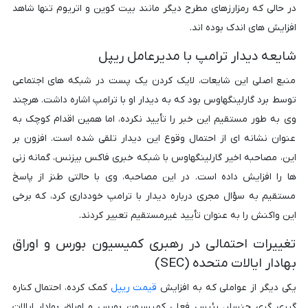
در حالی که رمزارزهای مطرح دیگر مانند بیت کوین و اتریوم تنها شاهد
افزایش های اندک بوده اند.
شایعه دیدار ترامپ با مدیرعامل ریپل
منبع اصلی این شایعات، لایک کردن یک پست در شبکه های اجتماعی
توسط برد گارلینگهاوس بود که به دیدار او با ترامپ اشاره داشت. هرچند
وی به طور مستقیم این خبر را تأیید نکرده، اما همین اقدام کوچک به
عنوان نشانه ای از احتمال وقوع این دیدار تلقی شده است. افزون بر
این، مصاحبه اخیر گارلینگهاوس با شبکه خبری فاکس بیزنس، گمانه زنی
ها را افزایش داده است. در این مصاحبه، وی با حالتی طنز از پاسخ
مستقیم به سؤال مجری درباره دیدار با ترامپ خودداری کرد، که برخی
این واکنش را به عنوان تأیید غیرمستقیم تعبیر کردند.
تغییرات احتمالی در رهبری کمیسیون بورس و اوراق
بهادار ایالات متحده (SEC)
یکی دیگر از عواملی که به افزایش
قیمت ریپل
کمک کرده، احتمال کناره
گیری گری جنسلر، رئیس فعلی کمیسیون بورس و اوراق بهادار ایالات