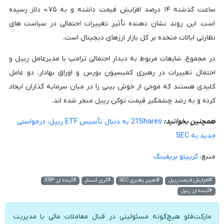
ساعت گذشته ۱۴ درصد افزایش قیمت داشته و به ۰.۷۵ دلار رسیده
است. این روند نشان دهنده تأثیر تغییرات احتمالی در سیاست های
نظارتی ایالات متحده بر کل بازار ارزهای دیجیتال است.
در مجموع، شایعات مربوط به دیدار احتمالی ترامپ با مدیرعامل ریپل و
احتمال تغییرات در رهبری کمیسیون بورس و اوراق بهادار، دو عامل
کلیدی هستند که موجی از خوش بینی را در میان سرمایه گذاران ایجاد
کرده و به رشد چشمگیر قیمت توکن ریپل منجر شده اند.
همچنین بخوانید:
21Shares به دنبال تأسیس ETF ریپل: درخواستی
جدید به SEC
منبع:
کریپتو بریفینگ
#افزایش قیمت ریپل
#تغییر رهبری SEC
#گری گنسلر
#آینده ارز XRP
#آینده ارز ریپل
مارکت‌فلو هیچ‌گونه مسئولیتی در قبال معاملات مالی یا مدیریت