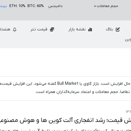
حجم معاملات
۰
دامیننس
BTC: 60%
ETH: 10%
بیت 
بلاگ
نقشه بازار
قیمت تتر
هشدار
ین
در بازار ارز دیجیتال، به دوره‌ای که قیمت‌ها به طور کلی در حال افزایش است، بازار گاوی یا Bull Market گفته می‌شود
 تقاضا، حجم معاملات و اعتماد سرمایه‌گذاران همراه است.
 قیمت؛ رشد انفجاری آلت کوین ها و هوش مصنوع
یک تحلیلگر ارشد ارزهای دیجیتال، کریپتوآمستردام، با یک توییت در تاریخ X، 