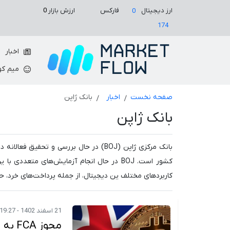
ارزش بازار
0
ارز دیجیتال
فارکس
0
174
اخبار
میم کو
صفحه نخست
اخبار
بانک ژاپن
بانک ژاپن
بانک مرکزی ژاپن (BOJ) در حال بررسی و ت
کاربردهای مختلف ین دیجیتال، از جمله پرداخت‌های خرد، حوال
21 اسفند 1402 - 19:27
مجوز FCA به ETN های رمزنگاری، بیت‌کوین را به ۷۱ هزار دلار رساند