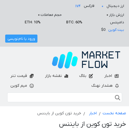
ارز دیجیتال
فارکس
۱۷۴
۰
ارزش بازار
۰
حجم معاملات
۰
دامیننس
BTC: 60%
ETH: 10%
بیت کوین
$0
ورود یا نام‌نویسی
اخبار
بلاگ
نقشه بازار
قیمت تتر
هشدار نهنگ
میم کوین
صفحه نخست
اخبار
خرید تون کوین از بایننس
خرید تون کوین از بایننس