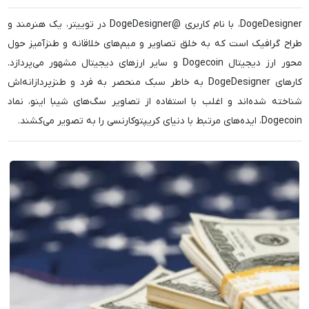
DogeDesigner، با نام کاربری @DogeDesigner در توییتر، یک هنرمند و
طراح گرافیک است که به خلق تصاویر و میم‌های خلاقانه و طنزآمیز حول
محور ارز دیجیتال Dogecoin و سایر ارزهای دیجیتال مشهور می‌پردازد.
کارهای DogeDesigner به خاطر سبک منحصر به فرد و طنزپردازانه‌اش
شناخته شده‌اند و اغلب با استفاده از تصاویر سگ‌های شیبا اینو، نماد
Dogecoin، ایده‌های مرتبط با دنیای کریپتوکارنسی را به تصویر می‌کشند.